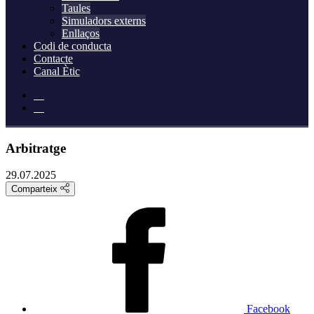
Taules
Simuladors externs
Enllaços
Codi de conducta
Contacte
Canal Ètic
Arbitratge
29.07.2025
Comparteix
Facebook