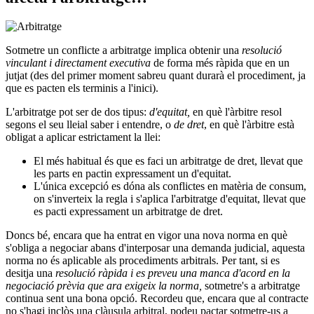
Sotmetre un conflicte a arbitratge implica obtenir una
resolució
vinculant i directament executiva
de forma més ràpida que en un
jutjat (des del primer moment sabreu quant durarà el procediment, ja
que es pacten els terminis a l'inici).
L'arbitratge pot ser de dos tipus:
d'equitat,
en què l'àrbitre resol
segons el seu lleial saber i entendre, o
de dret
, en què l'àrbitre està
obligat a aplicar estrictament la llei:
El més habitual és que es faci un arbitratge de dret, llevat que
les parts en pactin expressament un d'equitat.
L'única excepció es dóna als conflictes en matèria de consum,
on s'inverteix la regla i s'aplica l'arbitratge d'equitat, llevat que
es pacti expressament un arbitratge de dret.
Doncs bé, encara que ha entrat en vigor una nova norma en què
s'obliga a negociar abans d'interposar una demanda judicial, aquesta
norma no és aplicable als procediments arbitrals. Per tant, si es
desitja una
resolució ràpida i es preveu una manca d'acord en la
negociació prèvia que ara exigeix la norma,
sotmetre's a arbitratge
continua sent una bona opció. Recordeu que, encara que al contracte
no s'hagi inclòs una clàusula arbitral, podeu pactar sotmetre-us a