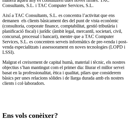
manera aquell any es constituïren dues noves firmes: TAC
Consultants, S.L. i TAC Computer Services, S.L.
Així a TAC Consultants, S.L. es concentra l’activitat que ens
demanen els clients bàsicament des del punt de vista econòmic
(consultoria, corporate finance, comptabilitat, gestió tributària i
planificació fiscal) i jurídic (àmbit legal, mercantil, societari, civil,
concursal, processal i bancari), mentre que a TAC Computer
Services, S.L. es concentren serveis informàtics de pre-venda i post-
venda especialitzats i assessorament en noves tecnologies (LOPD i
LSSI).
Malgrat el creixement de capital humà, material i tècnic, els nostres
objectius s’han mantingut com el primer dia: lliurar el millor servei
basat en la professionalitat, ètica i qualitat, pilars que considerem
bàsics per unes relacions sòlides i de llarga durada amb els nostres
clients i col·laboradors.
Ens vols conèixer?