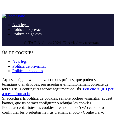
Avís legal
Política de privacitat
Política de galetes
© TAC Auditors 2024. Tots els drets reservats.
ÚS DE COOKIES
Avís legal
Política de privacitat
Política de cookies
Aquesta pàgina web utilitza cookies pròpies, que poden ser
tècniques o analítiques, per assegurar el funcionament correcte de
tots els seus continguts i fer-ne seguiment de l'ús.
Feu clic AQUÍ per
a més informació
.
Si accediu a la política de cookies, sempre podreu visualitzar aquest
banner, que us permet configurar o rebutjar les cookies.
Podeu acceptar totes les cookies prement el botó «Acceptar» o
configurar-les o rebutjar-ne l’ús prement el botó «Configurar».